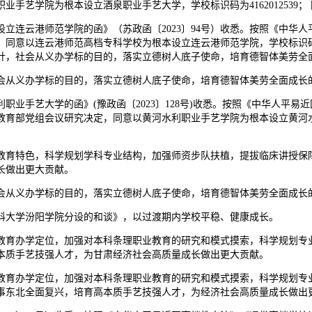
手艺学院为根本设立酒泉职业手艺大学，学校标识码为4162012539
连云港师范学院的函》（苏政函〔2023〕94号）收悉。按照《中华人
意以连云港师范高档专科学校为根本设立连云港师范学院，学校标识码为4
针，社会从义办学标的目的，落实立德树人底子使命，培育德智体美劳全
从义办学标的目的，落实立德树人底子使命，培育德智体美劳全面成长
手艺大学的函》(豫政函〔2023〕128号)收悉。按照《中华人平易
部党组会议研究决定，同意以黄河水利职业手艺学院为根本设立黄河水利职
育特色，科学规划学科专业结构，加强师资步队扶植，提拔临床讲授保障
长做出更大贡献。
从义办学标的目的，落实立德树人底子使命，培育德智体美劳全面成长
大学汾阳学院分设的和谈》，以过渡期内学校平稳、健康成长。
育办学定位，加强对本科条理职业教育的研究和模式摸索，科学规划专业
本质手艺技强人才，为甘肃经济社会高质量成长做出更大贡献。
育办学定位，加强对本科条理职业教育的研究和模式摸索，科学规划专业
事东北全面复兴，培育高本质手艺技强人才，为经济社会高质量成长做出