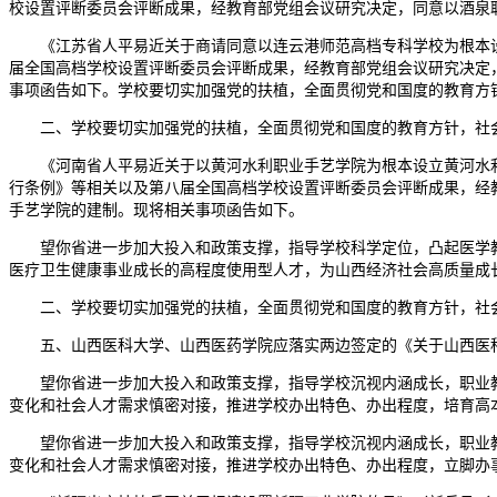
校设置评断委员会评断成果，经教育部党组会议研究决定，同意以酒泉职业
《江苏省人平易近关于商请同意以连云港师范高档专科学校为根本设立
届全国高档学校设置评断委员会评断成果，经教育部党组会议研究决定，同
事项函告如下。学校要切实加强党的扶植，全面贯彻党和国度的教育方
二、学校要切实加强党的扶植，全面贯彻党和国度的教育方针，社会
《河南省人平易近关于以黄河水利职业手艺学院为根本设立黄河水利职业
行条例》等相关以及第八届全国高档学校设置评断委员会评断成果，经教育
手艺学院的建制。现将相关事项函告如下。
望你省进一步加大投入和政策支撑，指导学校科学定位，凸起医学教
医疗卫生健康事业成长的高程度使用型人才，为山西经济社会高质量成
二、学校要切实加强党的扶植，全面贯彻党和国度的教育方针，社会
五、山西医科大学、山西医药学院应落实两边签定的《关于山西医科
望你省进一步加大投入和政策支撑，指导学校沉视内涵成长，职业教
变化和社会人才需求慎密对接，推进学校办出特色、办出程度，培育高
望你省进一步加大投入和政策支撑，指导学校沉视内涵成长，职业教
变化和社会人才需求慎密对接，推进学校办出特色、办出程度，立脚办