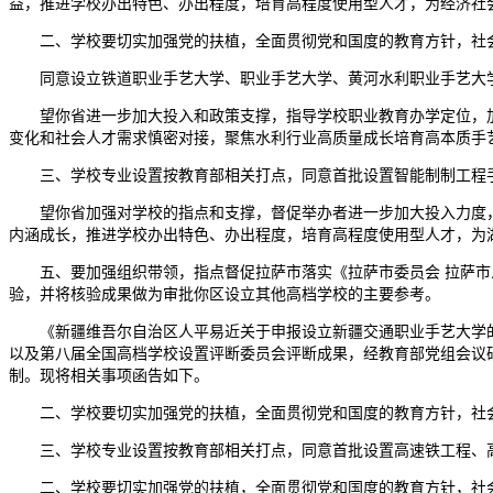
益，推进学校办出特色、办出程度，培育高程度使用型人才，为经济社
二、学校要切实加强党的扶植，全面贯彻党和国度的教育方针，社会
同意设立铁道职业手艺大学、职业手艺大学、黄河水利职业手艺大学
望你省进一步加大投入和政策支撑，指导学校职业教育办学定位，加
变化和社会人才需求慎密对接，聚焦水利行业高质量成长培育高本质手
三、学校专业设置按教育部相关打点，同意首批设置智能制制工程手
望你省加强对学校的指点和支撑，督促举办者进一步加大投入力度，
内涵成长，推进学校办出特色、办出程度，培育高程度使用型人才，为
五、要加强组织带领，指点督促拉萨市落实《拉萨市委员会 拉萨市人平
验，并将核验成果做为审批你区设立其他高档学校的主要参考。
《新疆维吾尔自治区人平易近关于申报设立新疆交通职业手艺大学的函》
以及第八届全国高档学校设置评断委员会评断成果，经教育部党组会议研究
制。现将相关事项函告如下。
二、学校要切实加强党的扶植，全面贯彻党和国度的教育方针，社会
三、学校专业设置按教育部相关打点，同意首批设置高速铁工程、高
二、学校要切实加强党的扶植，全面贯彻党和国度的教育方针，社会