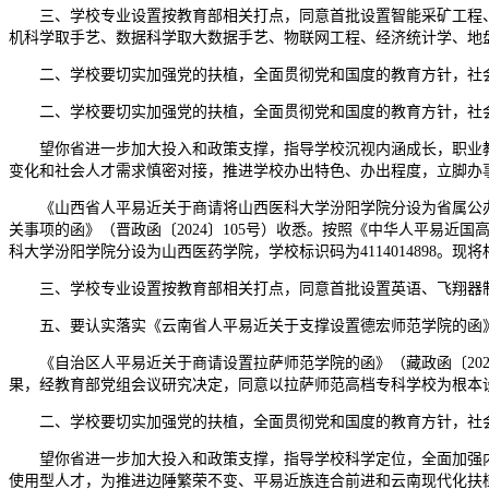
三、学校专业设置按教育部相关打点，同意首批设置智能采矿工程、
机科学取手艺、数据科学取大数据手艺、物联网工程、经济统计学、地盘
二、学校要切实加强党的扶植，全面贯彻党和国度的教育方针，社会
二、学校要切实加强党的扶植，全面贯彻党和国度的教育方针，社会
望你省进一步加大投入和政策支撑，指导学校沉视内涵成长，职业教
变化和社会人才需求慎密对接，推进学校办出特色、办出程度，立脚办
《山西省人平易近关于商请将山西医科大学汾阳学院分设为省属公办医
关事项的函》（晋政函〔2024〕105号）收悉。按照《中华人平易
科大学汾阳学院分设为山西医药学院，学校标识码为4114014898。现
三、学校专业设置按教育部相关打点，同意首批设置英语、飞翔器制
五、要认实落实《云南省人平易近关于支撑设置德宏师范学院的函》
《自治区人平易近关于商请设置拉萨师范学院的函》（藏政函〔202
果，经教育部党组会议研究决定，同意以拉萨师范高档专科学校为根本设立
二、学校要切实加强党的扶植，全面贯彻党和国度的教育方针，社会
望你省进一步加大投入和政策支撑，指导学校科学定位，全面加强内
使用型人才，为推进边陲繁荣不变、平易近族连合前进和云南现代化扶