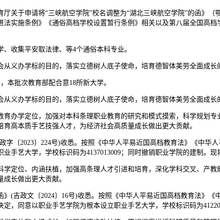
于申请将“三峡航空学院”校名调整为“湖北三峡航空学院”的函》（鄂教
进法实施条例》《通俗高档学校设置暂行条例》相关以及第八届全国高档
。
、收集平安取法律、等4个通俗本科专业。
从义办学标的目的，落实立德树人底子使命，培育德智体美劳全面成长
，本批次教育部配合意18所新大学。
从义办学标的目的，落实立德树人底子使命，培育德智体美劳全面成长
育办学定位，加强对本科条理职业教育的研究和模式摸索，科学规划专业
培育高本质手艺技强人才，为经济社会高质量成长做出更大贡献。
〔2023〕224号)收悉。按照《中华人平易近国高档教育法》《中华
手艺大学，学校标识码为4137013009；同时撤销职业学院的建制。
学定位、内涵扶植，加强高条理人才引进和培育，深化学科交叉、产教融
量成长做出更大贡献。
吉政文〔2024〕16号)收悉。按照《中华人平易近国高档教育法》
，同意以职业手艺学院为根本设立职业手艺大学，学校标识码为41220