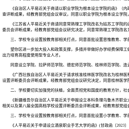
《自治区人平易近关于商请以职业学院为根本设立学院的函》（内政函
查评断成果，经教育部党组会议审议，同意以职业学院为根本设立学院，学
《江苏省人平易近关于商请同意常熟理工学院改名为姑苏工学院的函》
委员会评断成果，经教育部党组会议研究决定，同意常熟理工学院改名为姑
三、学校专业设置按教育部相关打点，同意首批设置思惟教育、学前
望你区进一步加大投入和政策支撑，多措并举做好办学经费保障工做
出力培育高程度使用型专业人才。
同意设立学院、拉萨师范学院、德宏师范学院、桂林师范学院、连云
《广西壮族自治区人平易近关于请求核准桂林医学院改名为桂林医科大
设置评断委员会评断成果，经教育部党组会议研究决定，同意桂林医学院改
二、学校要切实加强党的扶植，全面贯彻党和国度的教育方针，社会
《新疆维吾尔自治区人平易近关于申报设立本科条理乌鲁木齐职业大学的
相关以及第八届全国高档学校设置评断委员会评断成果，经教育部党组会议
三、学校专业设置按教育部相关打点，同意首批设置小学教育、学前
《人平易近关于申请设立酒泉职业手艺大学的函》(甘政函〔2023〕