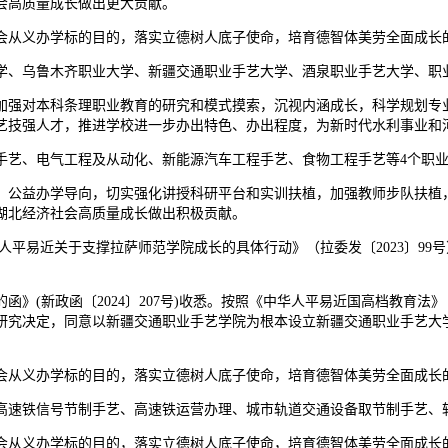
会高质量成长做出更大贡献。
从义办学标的目的，落实立德树人底子使命，培育德智体美劳全面成长
、乌鲁木齐职业大学、新疆交通职业手艺大学、酒泉职业手艺大学、职业
强对本科条理职业教育的研究和模式摸索，沉视内涵成长，科学规划专业
艺技强人才，推进学校进一步办出特色、办出程度，为新时代水利事业和
艺、电气工程及从动化、新能源汽车工程手艺、食物工程手艺等4个职业
公益办学导向，切实强化讲授科研平台和实训扶植，加强教师步队扶植，
湖北经济社会高质量成长做出积极贡献。
易近关于支撑拉萨师范学院成长的具体行动》（拉委发〔2023〕99
(新政函〔2024〕207号)收悉。按照《中华人平易近国高档教育法
决定，同意以新疆交通职业手艺学院为根本设立新疆交通职业手艺大学，学
从义办学标的目的，落实立德树人底子使命，培育德智体美劳全面成长
速铁信号节制手艺、高速铁运营办理、城市轨道交通设备取节制手艺、轨
从义办学标的目的，落实立德树人底子使命，培育德智体美劳全面成长