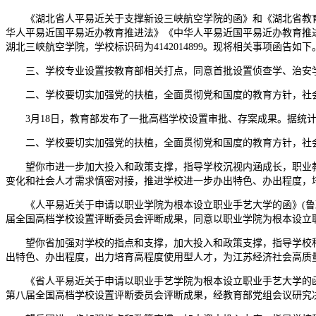
《湖北省人平易近关于支撑新设三峡航空学院的函》和《湖北省教育厅关
华人平易近国平易近办教育推进法》《中华人平易近国平易近办教育推
湖北三峡航空学院，学校标识码为4142014899。现将相关事项函告如下
三、学校专业设置按教育部相关打点，同意首批设置侦查学、治安学
二、学校要切实加强党的扶植，全面贯彻党和国度的教育方针，社会
3月18日，教育部发布了一批高档学校设置审批、存案成果。据统计
二、学校要切实加强党的扶植，全面贯彻党和国度的教育方针，社会
望你市进一步加大投入和政策支撑，指导学校沉视内涵成长，职业教
变化和社会人才需求慎密对接，推进学校进一步办出特色、办出程度，
《人平易近关于申请以职业学院为根本设立职业手艺大学的函》(鲁政字
届全国高档学校设置评断委员会评断成果，同意以职业学院为根本设立职业
望你省加强对学校的指点和支撑，加大投入和政策支撑，指导学校科
出特色、办出程度，出力培育高程度使用型人才，为江苏经济社会高质
《省人平易近关于申请以职业手艺学院为根本设立职业手艺大学的函》(
第八届全国高档学校设置评断委员会评断成果，经教育部党组会议研究决定