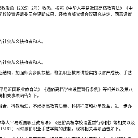
发函〔2025〕2号）收悉。按照《中华人平易近国高档教育法》《中
学校设置评断委员会评断成果，经教育部党组会议研究决定，同意设置
的社会从义扶植者和人。
的社会从义扶植者和人。
结构，加强师资步队扶植，鞭策职业教育讲授实践取财产成长、手艺
人平易近国职业教育法》《通俗高档学校设置暂行条例》等相关以及第八
现将相关事项函告如下。
合、科教融汇，不竭提高教育质量、科研程度和办学效益，进一步办
《中华人平易近国职业教育法》《通俗高档学校设置暂行条例》等相关以及
13161；同时撤销职业手艺学院的建制。现将相关事项函告如下。