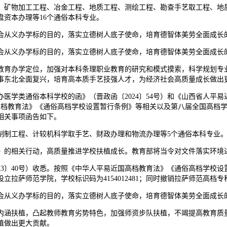
矿物加工工程、冶金工程、地质工程、测绘工程、勘查手艺取工程、地质
资本办理等16个通俗本科专业。
从义办学标的目的，落实立德树人底子使命，培育德智体美劳全面成长
从义办学标的目的，落实立德树人底子使命，培育德智体美劳全面成长
育办学定位，加强对本科条理职业教育的研究和模式摸索，科学规划专业
事东北全面复兴，培育高本质手艺技强人才，为经济社会高质量成长做出
学类通俗本科学校的函》（晋政函〔2024〕54号）和《山西省人平易
近国高档教育法》《通俗高档学校设置暂行条例》等相关以及第八届全国高
将相关事项函告如下。
制工程、计较机科学取手艺、财政办理和物流办理等5个通俗本科专业
的相关行动，高质量推进学校扶植成长。教育部将当令对文件落实环境进
3〕40号）收悉。按照《中华人平易近国高档教育法》《通俗高档学校设
拉萨师范学院，学校标识码为4154012481；同时撤销拉萨师范高档
从义办学标的目的，落实立德树人底子使命，培育德智体美劳全面成长
涵扶植，凸起教师教育劣势特色，加强师资步队扶植，不竭提高教育质量
植做出更大贡献。