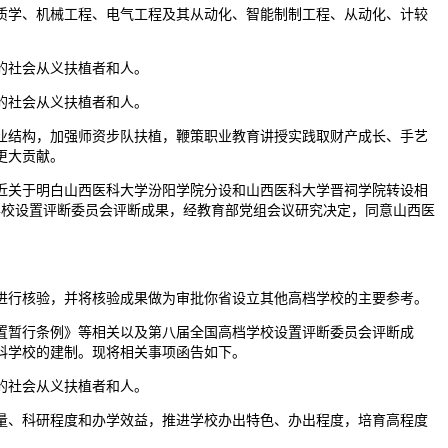
学、机械工程、电气工程及其从动化、智能制制工程、从动化、计较
的社会从义扶植者和人。
的社会从义扶植者和人。
结构，加强师资步队扶植，鞭策职业教育讲授实践取财产成长、手艺
更大贡献。
近关于明白山西医科大学汾阳学院分设和山西医科大学晋祠学院转设相
档学校设置评断委员会评断成果，经教育部党组会议研究决定，同意山西医
。
行核验，并将核验成果做为审批你省设立其他高档学校的主要参考。
置暂行条例》等相关以及第八届全国高档学校设置评断委员会评断成
专科学校的建制。现将相关事项函告如下。
的社会从义扶植者和人。
、科研程度和办学效益，推进学校办出特色、办出程度，培育高程度